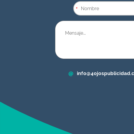
*
info@4ojospublicidad